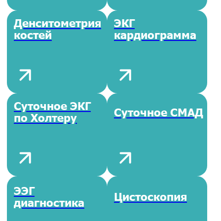
Справка для
Иностранные
бассейна
граждане
ЛМК
ЛМК
работника
медработника
общепита
ЛМК
ЛМК сферы
работника
красоты
соцкультбыта