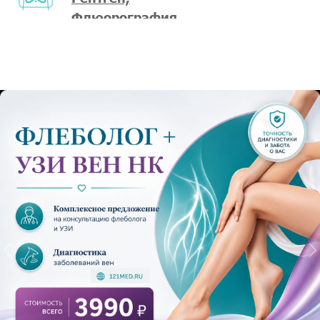
Флюорография
Акушер
Невролог
гинеколог
Терапевт
Офтальмолог