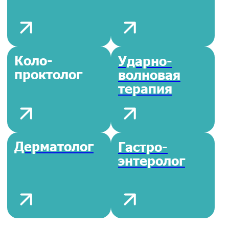
Денситометрия
ЭКГ
костей
кардиограмма
Суточное ЭКГ
Суточное СМАД
по Холтеру
ЭЭГ
Цистоскопия
диагностика