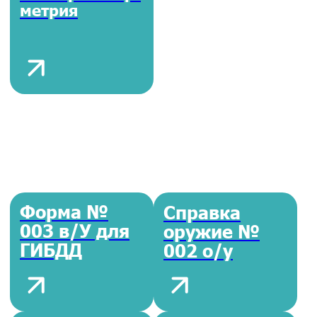
Аллергология
Общеклини-
ческие анализы
Витамины A,
Диабет —
B, C, D
сахар в крови
Группа Крови
Гепатит A, B, C
Липидограмма
Гинекология
(Холестерин)
анализы