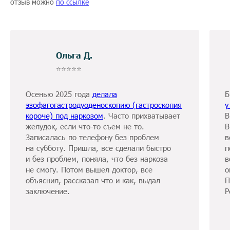
отзыв можно
по ссылке
Ольга Д.
⭐️⭐️⭐️⭐️⭐️
Осенью 2025 года
делала
Б
эзофагогастродуоденоскопию (гастроскопия
у
короче) под наркозом
. Часто прихватывает
В
желудок, если что-то съем не то.
В
Записалась по телефону без проблем
в
на субботу. Пришла, все сделали быстро
п
и без проблем, поняла, что без наркоза
в
не смогу. Потом вышел доктор, все
о
объяснил, рассказал что и как, выдал
П
заключение.
Р