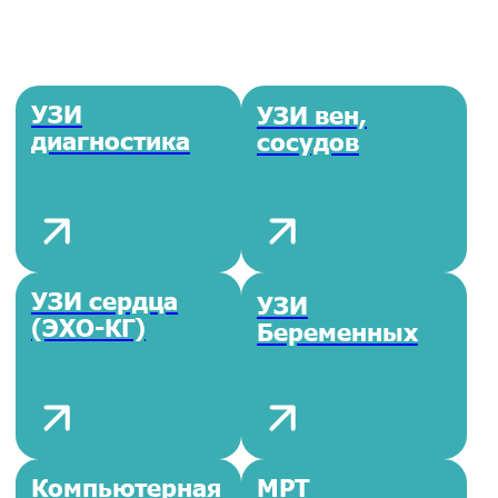
Электро-
Фолликуло-
миография
метрия
Биопсия
Ректоро-
маноскопия
Велоэргометр-
метрия