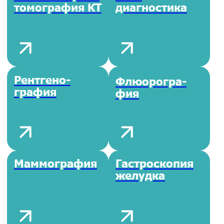
Форма №
Справка
003 в/У для
оружие №
ГИБДД
002 о/у
Справка
Справка
учёба №
трактор №
086 /у
071/у
Справка
Справка
госслужба №
гостайна №
001 гс/у
989н
Справка
Справка
29н для
охранника №
работы
002 ЧО/у