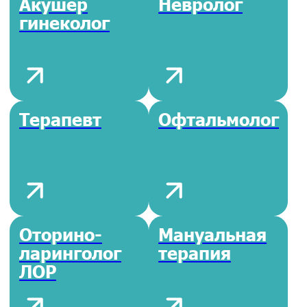
Коло-
Ударно-
проктолог
волновая
терапия
Дерматолог
Гастро-
энтеролог
УЗИ
УЗИ вен,
диагностика
сосудов