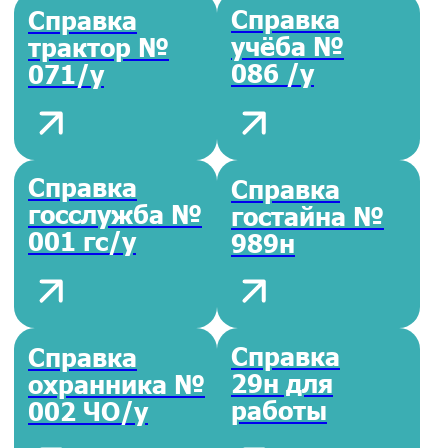
Гемостаз
COVID-19
Смермограмма
Урогенитальные
инфекции
Биохимические
Проверка
показатели
витамина D