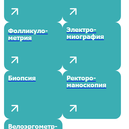
ЛМК
учителя или
воспитателя
Анализы для
Анализ Клеща
госпитализации
Анализ Крови
Анализ на
ИППП (ЗППП)
Анализ на
Онкомаркеры
Гормоны