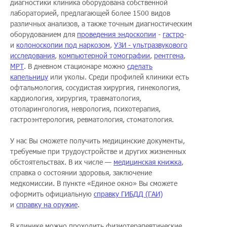
диагностики клиника оборудована собственной
лабораторией, предлагающей более 1500 видов
различных анализов, а также точным диагностическим
оборудованием для
проведения эндоскопии
-
гастро
-
и
колоноскопии под наркозом
,
УЗИ - ультразвукового
исследования
,
компьютерной томографии
,
рентгена
,
МРТ
. В дневном стационаре можно
сделать
капельницу
или уколы. Среди профилей клиники есть
офтальмология, сосудистая хирургия, гинекология,
кардиология, хирургия, травматология,
отоларингология, неврология, психотерапия,
гастроэнтерология, ревматология, стоматология.
У нас Вы сможете получить медицинские документы,
требуемые при трудоустройстве и других жизненных
обстоятельствах. В их числе —
медицинская книжка
,
справка о состоянии здоровья, заключение
медкомиссии. В пункте «Единое окно» Вы сможете
оформить официальную
справку ГИБДД (ГАИ)
и
справку на оружие
.
В клинике можно проходить физиотерапевтические