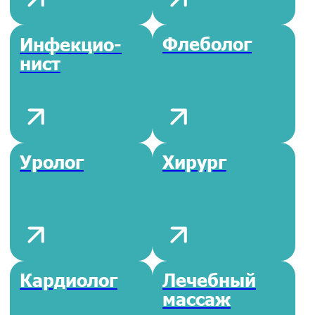
УЗИ сердца
УЗИ
(ЭХО-КГ)
Беременных
Компьютерная
МРТ
томография КТ
диагностика
Рентгено-
Флюорогра-
графия
фия
Маммография
Гастроскопия
желудка