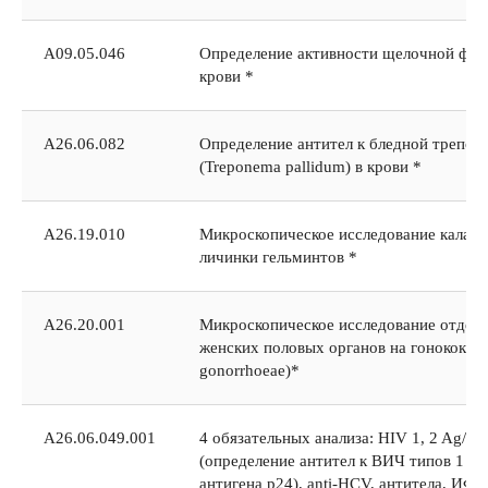
А09.05.046
Определение активности щелочной фос
крови *
А26.06.082
Определение антител к бледной трепон
(Treponema pallidum) в крови *
A26.19.010
Микроскопическое исследование кала на
личинки гельминтов *
A26.20.001
Микроскопическое исследование отдел
женских половых органов на гонококк (N
gonorrhoeae)*
A26.06.049.001
4 обязательных анализа: HIV 1, 2 Ag/A
(определение антител к ВИЧ типов 1 и 
антигена p24), anti-HCV, антитела, ИФ