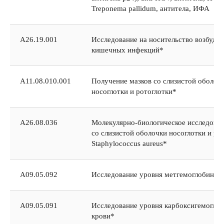
Treponema pallidum, антитела, ИФА
А26.19.001
Исследование на носительство возбуди
кишечных инфекций*
A11.08.010.001
Получение мазков со слизистой оболоч
носоглотки и ротоглотки*
A26.08.036
Молекулярно-биологическое исследован
со слизистой оболочки носоглотки и ро
Staphylococcus aureus*
А09.05.092
Исследование уровня метгемоглобина в
А09.05.091
Исследование уровня карбоксигемоглоб
крови*