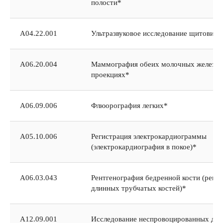
полости*
А04.22.001
Ультразвуковое исследование щитовидн
A06.20.004
Маммография обеих молочных желез в 
проекциях*
A06.09.006
Флюорография легких*
А05.10.006
Регистрация электрокардиограммы
(электрокардиография в покое)*
А06.03.043
Рентгенография бедренной кости (рент
длинных трубчатых костей)*
ИМЕЮТСЯ ПРОТИВОПОКАЗАНИЯ, НЕОБХОДИМО
ПРОКОНСУЛЬТИРОВАТЬСЯ СО СПЕЦИАЛИСТОМ
А12.09.001
Исследование неспровоцированных ды