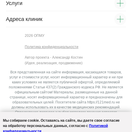
Услуги
Адреса клиник
2026 ОПМУ
Политика конфиденциальности
Автор проекта - Александр Костин
(Идея, реализация, продвижение)
Вся представленная на сайте информация, касающаяся товаров,
услуг и стоимости услуг, носит информационный характер и ни при
каких условиях не является публичной офертой, определяемой
положениями Статьи 437(2) Гражданского кодекса РФ. Не является
официальным сайтом! Материалы, размещенные на данной
странице, носят информационный характер и предназначены для
образовательных целей. Посетители сайта https://121med.ru не
должны использовать их в качестве медицинских рекомендаций.
Определение диагноза и выбор методики лечения остается
исключительной прерогативой вашего лечащего врача!
Мы собираем cookie. Оставаясь на сайте, вы даете свое согласие
https://121med.ru не несёт ответственности за возможные негативные
на обработку персональных данных, согласно с
Политикой
последствия, возникшие в результате использования информации,
конфиденциальности