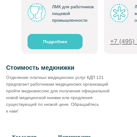
ЛМК для работников
Л
пищевой
м
промышленности
о
+7 (4 95)
Подробнее
Стоимость медкнижки
Отделение платных медицинских услуг КДП 121
предлагает работникам медицинских организаций
пройти медкомиссию для получения официальной
новой медицинской книжки или продления
существующей по низкой цене. Обращайтесь
к нам!
Код услуги
Наименование