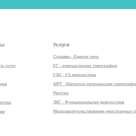
лы
Услуги
Cправки - Единое окно
ть услуг
КТ - компьютерная томография
УЗИ - УЗ-диагностика
тика
МРТ - Магнитно-резонансная томограф
Рентген
НИЯ, НЕОБХОДИМО ПРОКОНСУЛЬ
ЭКГ - Функциональная диагностика
мотры
СПЕЦИАЛИСТОМ
Медосвидетельствование иностранных г
ам