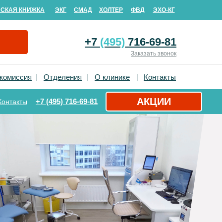
СКАЯ КНИЖКА
ЭКГ
СМАД
ХОЛТЕР
ФВД
ЭХО-КГ
+7
(495)
716-69-81
Заказать звонок
|
|
|
комиссия
Отделения
О клинике
Контакты
АКЦИИ
+7 (495) 716-69-81
Контакты