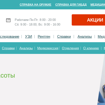
СПРАВКА Н
А ОРУЖИЕ
СПРАВКА ДЛЯ ГИБДД
МЕДИЦИН
АКЦИИ
Работаем Пн-Пт: 8:00 - 20:00
Сб: 9:00 - 18:00, Вс: 9:00 - 16:00
|
|
|
|
|
следование
УЗИ
Рентген
Справки
Анализы
Мед
|
|
|
|
|
Справки
Анализы
Медкомиссия
Отделения
О клинике
асоты