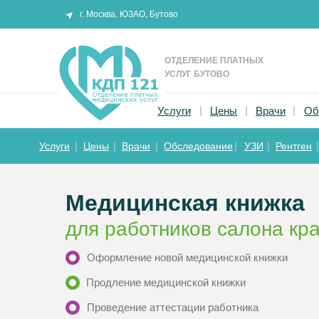
г. Москва, ЮЗАО, Бутово
ОТДЕЛЕНИЕ ПЛАТНЫХ
УСЛУГ БУТОВО
|
|
|
Услуги
Цены
Врачи
Об
|
|
|
|
|
|
Услуги
Цены
Врачи
Обследование
УЗИ
Рентген
Медицинская книжка
для работников салона кр
Оформление новой медицинской книжки
Продление медицинской книжки
Проведение аттестации работника