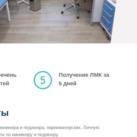
речень
Получение ЛМК за
тей
5 дней
ты
маникюра и педикюра, парикмахерских. Личную
ы по маникюру и педикюру.